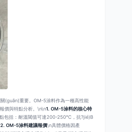
(guān)重要。OM-5涂料作為一種高性能
報價與特點分析。\n\n
1. OM-5涂料的核心特
括：耐溫閾值可達200-250℃，抗?jié)B
n
2. OM-5涂料建議報價
\n具體價格因產