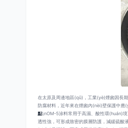
在太原及周邊地區(qū)，工業(yè)煙囪因
防腐材料，近年來在煙囪內(nèi)壁保護中應(y
點
\nOM-5涂料常用于高濕、酸性環(huá
透性強，可形成致密的膜層防護，減緩硫酸液