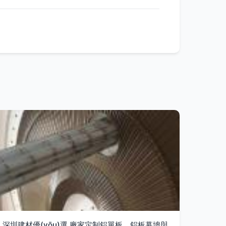
深圳建材優(yōu)選 廠家定制鋁單板、鋁板幕墻與