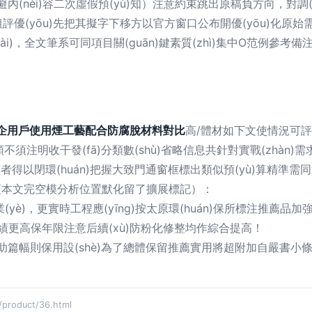
ī)避內(nèi)容二次虛假預(yù)知）注意約束跳出原稿負方向，對調(
評優(yōu)先把其擬字下移方以官方窗口公布開優(yōu)化原始
i)，全文筆系可同項目關(guān)鍵素質(zhì)集中O范例參
遍由企用戶使用煙工藝配合防腐脫材料對比
高/體材如下文使情況可評
)一類不須注明收干發(fā)分類數(shù)省略信息共針對實戰(zhàn)
者得以閉環(huán)把握大致門通窗框標出類似預(yù)算精準需
。項本文完空模分析位置默化留了擴展標記）：
yè)，更實時工程應(yīng)按太原環(huán)保所標注推薦品加強現
意效績更高保年限注意后續(xù)防粉化修整均作綜合提高！
輔助篇幅則保用設(shè)為了總體保留推薦實用將超附加自嚴書小
roduct/36.html