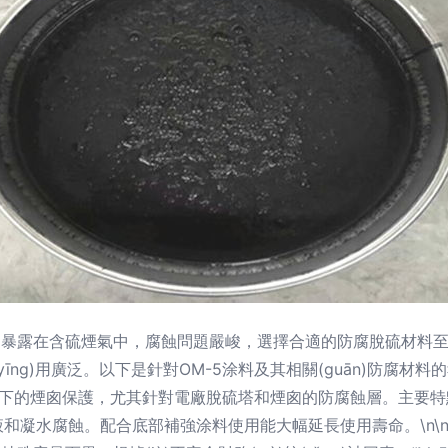
長期暴露在含硫煙氣中，腐蝕問題嚴峻，選擇合適的防腐脫硫材料至關
īng)用廣泛。以下是針對OM-5涂料及其相關(guān)防腐材料的
n)境下的煙囪保護，尤其針對電廠脫硫塔和煙囪的防腐蝕層。主要特點包
和凝水腐蝕。配合底部補強涂料使用能大幅延長使用壽命。\n\