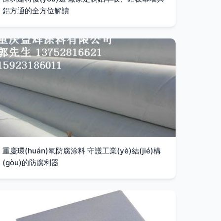
鋁方通的全方位解讀
重慶環(huán)氧防腐涂料 守護工業(yè)結(jié)構
(gòu)的防腐利器