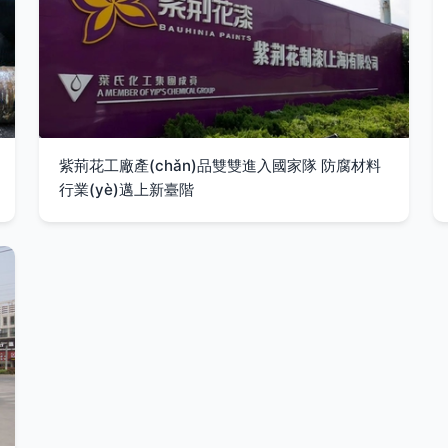
紫荊花工廠產(chǎn)品雙雙進入國家隊 防腐材料
行業(yè)邁上新臺階